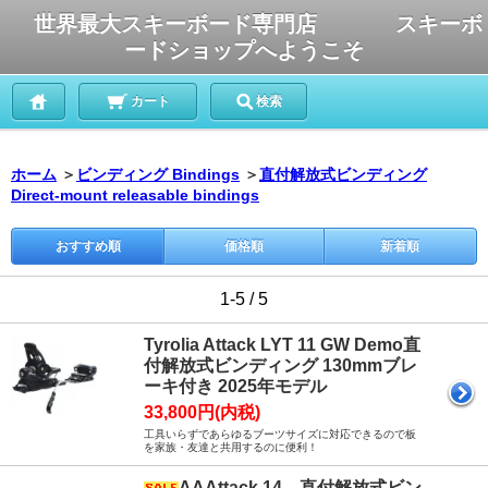
世界最大スキーボード専門店 スキーボ
ードショップへようこそ
カート
検索
ホーム
＞
ビンディング Bindings
＞
直付解放式ビンディング
Direct-mount releasable bindings
おすすめ順
価格順
新着順
1-5 / 5
Tyrolia Attack LYT 11 GW Demo直
付解放式ビンディング 130mmブレ
ーキ付き 2025年モデル
33,800円(内税)
工具いらずであらゆるブーツサイズに対応できるので板
を家族・友達と共用するのに便利！
AAAttack 14 直付解放式ビン