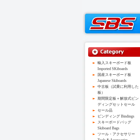
輸入スキーボード板
Imported SKiboards
国産スキーボード板
Japanese Skiboards
中古板（試乗に利用した
板）
期間限定板＋解放式ビン
ディングセットセール
セール品
ビンディング Bindings
スキーボードバッグ
Skiboard Bags
ツール・アクセサリー