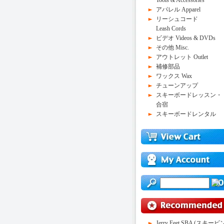
Tools & Accessories
アパレル Apparel
リーシュコード
Leash Cords
ビデオ Videos & DVDs
その他 Misc.
アウトレット Outlet
補修部品
ワックス Wax
チューンアップ
スキーボードレッスン・
合宿
スキーボードレンタル
Jerry Feet SBA (スキービ