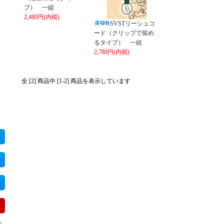
プ） 一組
2,480円(内税)
SVSTリーシュコ
ード（クリップで留め
るタイプ） 一組
2,780円(内税)
全 [2] 商品中 [1-2] 商品を表示しています
ン