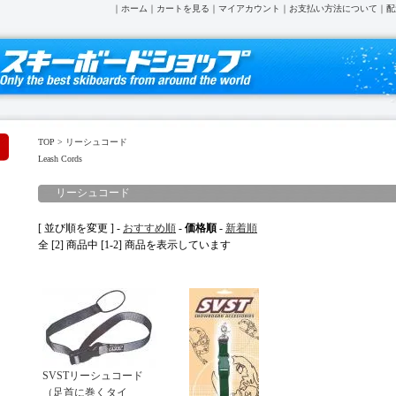
｜
ホーム
｜
カートを見る
｜
マイアカウント
｜
お支払い方法について
｜
配
TOP
>
リーシュコード
Leash Cords
リーシュコード
Leash Cords
[ 並び順を変更 ] -
おすすめ順
-
価格順
-
新着順
全 [2] 商品中 [1-2] 商品を表示しています
SVSTリーシュコード
（足首に巻くタイ