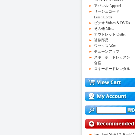
Tools & Accessories
アパレル Apparel
リーシュコード
Leash Cords
ビデオ Videos & DVDs
その他 Misc.
アウトレット Outlet
補修部品
ワックス Wax
チューンアップ
スキーボードレッスン・
合宿
スキーボードレンタル
Jerry Feet SBA (スキービ