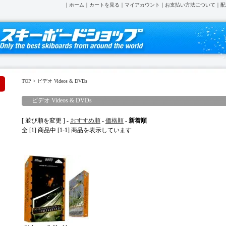
｜
ホーム
｜
カートを見る
｜
マイアカウント
｜
お支払い方法について
｜
配
TOP
>
ビデオ Videos & DVDs
ビデオ Videos & DVDs
[ 並び順を変更 ] -
おすすめ順
-
価格順
-
新着順
全 [1] 商品中 [1-1] 商品を表示しています