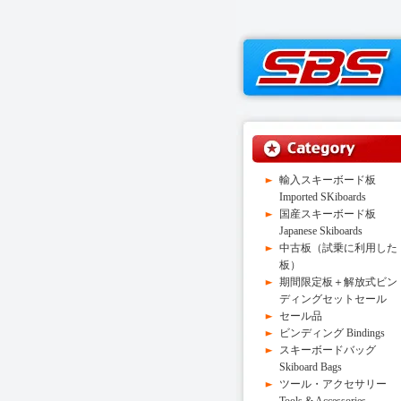
輸入スキーボード板
Imported SKiboards
国産スキーボード板
Japanese Skiboards
中古板（試乗に利用した
板）
期間限定板＋解放式ビン
ディングセットセール
セール品
ビンディング Bindings
スキーボードバッグ
Skiboard Bags
ツール・アクセサリー