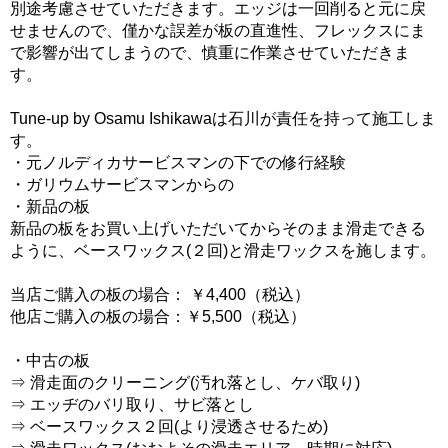
別途考慮させていただきます。エッジは一回削ると元に戻
せませんので、僅かな誤差が板の直進性、フレックスにま
で影響が出てしまうので、慎重に作業させていただきま
す。
Tune-up by Osamu Ishikawaは石川が責任を持って施工しま
す。
・元ノルディカサービスマンの下での修行経験
・ガリウムサービスマンからの
・新品の板
新品の板をお買い上げいただいてからそのまま滑走できる
ように、ベースワックス(２回)と滑走ワックスを施します。
当店ご購入の板の場合： ￥4,400（税込）
他店ご購入の板の場合：￥5,500（税込）
・中古の板
⇒ 滑走面のクリーニング(汚れ落とし、ケバ取り)
⇒ エッヂのバリ取り、サビ落とし
⇒ ベースワックス２回(より浸透させるため)