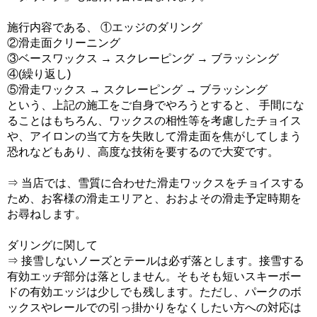
施行内容である、 ①エッジのダリング
②滑走面クリーニング
③ベースワックス → スクレーピング → ブラッシング
④(繰り返し)
⑤滑走ワックス → スクレーピング → ブラッシング
という、上記の施工をご自身でやろうとすると、 手間にな
ることはもちろん、ワックスの相性等を考慮したチョイス
や、アイロンの当て方を失敗して滑走面を焦がしてしまう
恐れなどもあり、高度な技術を要するので大変です。
⇒ 当店では、雪質に合わせた滑走ワックスをチョイスする
ため、お客様の滑走エリアと、おおよその滑走予定時期を
お尋ねします。
ダリングに関して
⇒ 接雪しないノーズとテールは必ず落とします。接雪する
有効エッヂ部分は落としません。そもそも短いスキーボー
ドの有効エッジは少しでも残します。ただし、パークのボ
ックスやレールでの引っ掛かりをなくしたい方への対応は