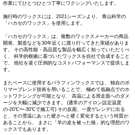
作業にてひとつひとつ丁寧にワクシングいたします。
施行時のワックスには、2021シーズンより、 青山科学の
「ハカセのワックス」を使用します。
「ハカセのワックス」は、複数のワックスメーカーの商品
開発、製造などを30年近くに渡り行ってきた実績がありま
す。 その高性能・高品質な製品を幅広く知っていただくべ
く、 科学的根拠に基づいたワックスを自社で合成すること
で、 他社を凌ぐ圧倒的なコストパフォーマンスで提供しま
す。
またベースに使用するパラフィンワックスでは、 独自のポ
リマーブレンド技術を用いることで、 極めて低融点でのホ
ットワクシングが可能となり、 高温による滑走面へのダメ
ージを大幅に減少できます。 (通常のアイロン設定温度
の-20℃〜-30℃で施工可) その反面、一度ゲレンデに出る
と、その雪温にあった硬さへと硬く変化するという特質が
あることから、 まさに「羊の皮を被った狼」的な理想のワ
ックスでもあります。