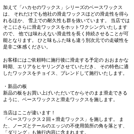
加えて「ハカセのワックス」シリーズのベースワックス
は、 それだけでも他社の滑走ワックスほどの滑走性を得ら
れるほか、 雪上での耐久性も群を抜いています。 当店では
そこにさらに滑走ワックスをホットワクシングいたします
ので、 他では味わえない滑走性を長く持続させることが可
能となります。 ひと味もふた味も違う別次元での走破性を
是非ご体感ください。
お客様にはご依頼時に施行後に滑走する予定の おおまかな
時期、エリアをヒヤリングさせていただき、 その特色に適
したワックスをチョイス、ブレンドして施行いたします。
・新品の板
新品の板をお買い上げいただいてからそのまま滑走できる
ように、ベースワックスと滑走ワックスを施します。
当店はここが違います！
「ベースワックス２回＋滑走ワックス」を施します。 ま
た、ノーズとテールのエッジの不使用箇所の角を落とす、
「ダリング」も施行内容に含まれます。